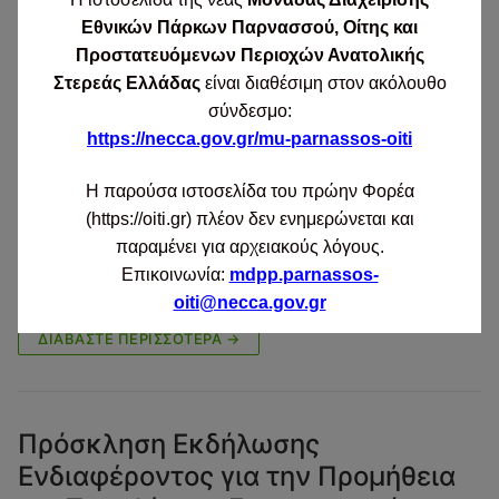
Συμβούλου για την επικαιροποίηση
Εθνικών Πάρκων Παρνασσού, Οίτης και
της Ειδικής Περιβαλλοντικής
Προστατευόμενων Περιοχών Ανατολικής
Μελέτης (Ε.Π.Μ.) για το όρος Οίτη
Στερεάς Ελλάδας
είναι διαθέσιμη στον ακόλουθο
και εκπόνηση σχεδίου Π.Δ. για τον
σύνδεσμο:
χαρακτηρισμό της
https://necca.gov.gr/mu-parnassos-oiti
προστατευόμενης περιοχής
Η παρούσα ιστοσελίδα του πρώην Φορέα
(https://oiti.gr) πλέον δεν ενημερώνεται και
OITI
23/04/2015
ΠΡΟΚΗΡΎΞΕΙΣ
παραμένει για αρχειακούς λόγους.
ΕΠΑΝΑΠΡΟΚΗΡΥΞΗ ΠΡΟΧΕΙΡΟΥ ΔΙΑΓΩΝΙΣΜΟΥ ΓΙΑ
Επικοινωνία:
mdpp.parnassos-
Ε.Π.Μ. ΟΙΤΗΣ
oiti@necca.gov.gr
ΔΙΑΒΆΣΤΕ ΠΕΡΙΣΣΌΤΕΡΑ →
Πρόσκληση Εκδήλωσης
Ενδιαφέροντος για την Προμήθεια