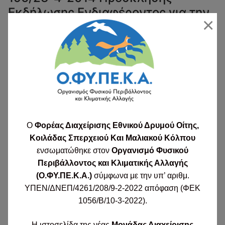
Εκδήλωσης Ενδιαφέροντος για την
×
Προμήθεια και Τοποθέτηση
Ενημερωτικών Πινακίδων
OITI
28/04/2015
ΠΡΟΚΗΡΎΞΕΙΣ
ΣΧΕΔΙΟ ΔΕΙΚΤΗ ΟΡΙΩΝ ΚΑΖ ΣΧΕΔΙΟ ΠΙΝΑΚΙΔΑΣ ΜΕ
ΣΤΕΓΗ ΣΧΕΔΙΟ ΠΙΝΑΚΙΔΑΣ ΚΑΤΕΥΘΥΝΣΗΣ ΑΡ. ΠΡΩΤ.
205_ΔΙΕΥΚΡΙΝΙΣΕΙΣ ΕΠΙ ΤΗΣ ΠΡΟΣΚΛΗΣΗΣ
ΕΚΔΗΛΩΣΗΣ ΕΝΔΙΑΦΕΡΟΝΤΟΣ_28042015
O
Φορέας Διαχείρισης Εθνικού Δρυμού Οίτης,
Κοιλάδας Σπερχειού Και Μαλιακού Κόλπου
ΔΙΑΒΆΣΤΕ ΠΕΡΙΣΣΌΤΕΡΑ →
ενσωματώθηκε στον
Οργανισμό Φυσικού
Περιβάλλοντος και Κλιματικής Αλλαγής
(Ο.ΦΥ.ΠΕ.Κ.Α.)
σύμφωνα με την υπ’ αριθμ.
Επαναπροκήρυξη Πρόχειρου
ΥΠΕΝ/ΔΝΕΠ/4261/208/9-2-2022 απόφαση (ΦΕΚ
Διαγωνισμού επιλογής Αναδόχου
1056/Β/10-3-2022).
για την παροχή υπηρεσιών
Η ιστοσελίδα της νέας
Μονάδας Διαχείρισης