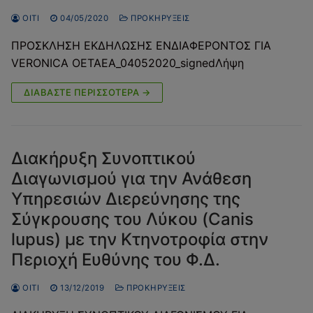
ΟΔΗΓΟΣ ΕΠΙΣΚΕΠΤΗ
Θεσμικό πλαίσιο – Αρμοδιότητες
Χλωρίδα
OITI
04/05/2020
ΠΡΟΚΗΡΎΞΕΙΣ
ΒΙΒΛΙΟΘΗΚΗ
Αξιοθέατα
Διοικητικό Συμβούλιο
Βλάστηση
ΠΡΟΣΚΛΗΣΗ ΕΚΔΗΛΩΣΗΣ ΕΝΔΙΑΦΕΡΟΝΤΟΣ ΓΙΑ
VERONICA OETAEA_04052020_signedΛήψη
ΦΩΤΟΓΡΑΦΙΕΣ
Ενημερωτικό Υλικό
Διαδρομές
Προσωπικό
Πανίδα
ΔΙΑΒΆΣΤΕ ΠΕΡΙΣΣΌΤΕΡΑ →
ΝΕΑ
Μελέτες
Διαμονή
Προγράμματα χρηματοδότησης
Καθεστώς προστασίας
ΕΠΙΚΟΙΝΩΝΙΑ
Ανακοινώσεις/Δελτία Τύπου
Χάρτης Οίτης
Προκηρύξεις
Διακήρυξη Συνοπτικού
Διαγωνισμού για την Ανάθεση
Υπηρεσιών Διερεύνησης της
Σύγκρουσης του Λύκου (Canis
lupus) με την Κτηνοτροφία στην
Περιοχή Ευθύνης του Φ.Δ.
OITI
13/12/2019
ΠΡΟΚΗΡΎΞΕΙΣ