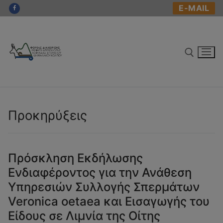
Μετάβαση
E-MAIL
στο
περιεχόμενο
Αναζήτηση για:
Προκηρύξεις
Πρόσκληση Εκδήλωσης
Ενδιαφέροντος για την Ανάθεση
ΑΡΧΙΚΗ
Υπηρεσιών Συλλογής Σπερμάτων
Η ΟΙΤΗ
Veronica oetaea και Εισαγωγής του
Ο ΦΟΡΕΑΣ ΔΙΑΧΕΙΡΙΣΗΣ
Γενικές Πληροφορίες
Είδους σε Λιμνία της Οίτης